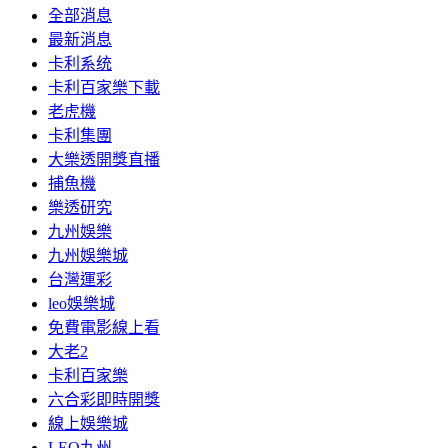
全部消息
最新消息
卡利系统
卡利百家樂下載
老虎機
卡利集團
大樂透開獎直播
捕魚機
樂透研究
九州娛樂
九州娛樂城
台灣運彩
leo娛樂城
免費電影線上看
大老2
卡利百家樂
六合彩即時開獎
線上娛樂城
LEO九州