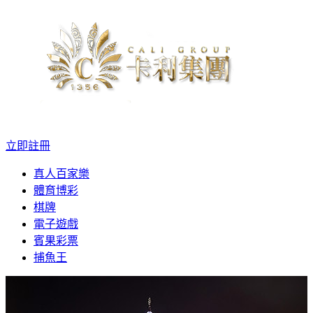
立即註冊
真人百家樂
體育博彩
棋牌
電子遊戲
賓果彩票
捕魚王