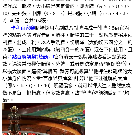
牌混成一靴牌，大小牌是有定量的，即大牌（A、K、Q、J、
10）是40張，中牌（9、8、7）是24張，小牌（6、5、4、3、
2）40張，合共104張。
卡利百家樂
賭場採用六副或八副牌混成一靴牌；5荷官消
牌的點數不讓賭客看到。過往，賭場的二十一點牌戲是採用兩
副牌，混成一靴，以人手洗牌，切牌薄（大約切去四分之一約
26張），上靴用剩的牌（約四分一約26張）混在下靴使用，且
荷
21點百勝娛樂城送ipad
官每消去一張牌讓賭客看清楚消點
數。遇適當時機便賭倍、分牌、或者是決定是否“買保險”等，
以擴大贏面。這樣“算牌客”就有可能概算出他押注那靴牌的大
小牌分佈情況。當“百家樂算牌客”計算出他下注靴牌的大牌
（即A、K、Q、J、10）明顯偏多，就可以押大注，雖然這樣
做不是每一把皆贏，但多數會贏，故“算牌客”能夠做到“平均
贏”。