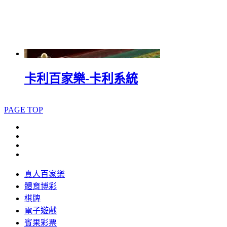
卡利百家樂-卡利系統
PAGE TOP
真人百家樂
體育博彩
棋牌
電子遊戲
賓果彩票