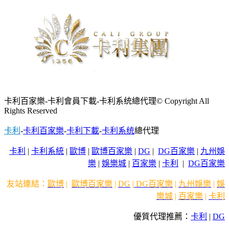
卡利百家樂-卡利會員下載-卡利系统總代理© Copyright All
Rights Reserved
卡利
-
卡利百家樂
-
卡利下載
-
卡利系统
總代理
卡利
|
卡利系統
|
歐博
|
歐博百家樂
|
DG
|
DG百家樂
|
九州娛
樂
|
娛樂城
|
百家樂
|
卡利
|
DG百家樂
友站連結：
歐博
|
歐博百家樂
|
DG
|
DG百家樂
|
九州娛樂
|
娛
樂城
|
百家樂
|
卡利
優質代理推薦：
卡利
|
DG