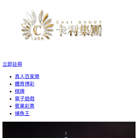
立即註冊
真人百家樂
體育博彩
棋牌
電子遊戲
賓果彩票
捕魚王