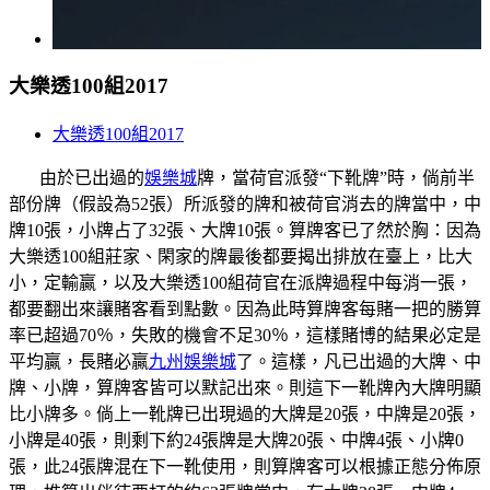
大樂透100組2017
大樂透100組2017
由於已出過的
娛樂城
牌，當荷官派發“下靴牌”時，倘前半
部份牌（假設為52張）所派發的牌和被荷官消去的牌當中，中
牌10張，小牌占了32張、大牌10張。算牌客已了然於胸：因為
大樂透100組莊家、閑家的牌最後都要揭出排放在臺上，比大
小，定輸贏，以及大樂透100組荷官在派牌過程中每消一張，
都要翻出來讓賭客看到點數。因為此時算牌客每賭一把的勝算
率已超過70％，失敗的機會不足30％，這樣賭博的結果必定是
平均贏，長賭必贏
九州娛樂城
了。這樣，凡已出過的大牌、中
牌、小牌，算牌客皆可以默記出來。則這下一靴牌內大牌明顯
比小牌多。倘上一靴牌已出現過的大牌是20張，中牌是20張，
小牌是40張，則剩下約24張牌是大牌20張、中牌4張、小牌0
張，此24張牌混在下一靴使用，則算牌客可以根據正態分佈原