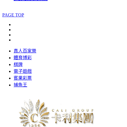
PAGE TOP
真人百家樂
體育博彩
棋牌
電子遊戲
賓果彩票
捕魚王